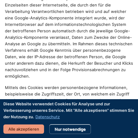
Einzelseiten dieser Internetseite, die durch den für die
Verarbeitung Verantwortlichen betrieben wird und auf welcher
eine Google-Analytics-Komponente integriert wurde, wird der
Internetbrowser auf dem informationstechnologischen System
der betroffenen Person automatisch durch die jeweilige Google-
Analytics-Komponente veranlasst, Daten zum Zwecke der Online-
Analyse an Google zu übermitteln. Im Rahmen dieses technischen
Verfahrens erhält Google Kenntnis über personenbezogene
Daten, wie der IP-Adresse der betroffenen Person, die Google
unter anderem dazu dienen, die Herkunft der Besucher und Klicks
nachzuvollziehen und in der Folge Provisionsabrechnungen zu
ermöglichen.
Mittels des Cookies werden personenbezogene Informationen,
beispielsweise die Zugriffszeit, der Ort, von welchem ein Zugriff
ausging und die Häufigkeit der Besuche unserer Internetseite
Diese Website verwendet Cookies für Analyse und zur
durch die betroffene Person, gespeichert. Bei jedem Besuch
Verbesserung unseres Service. Mit "Alle akzeptieren" stimmen Sie
unserer Internetseiten werden diese personenbezogenen Daten,
der Nutzung zu.
Datenschutz
einschließlich der IP-Adresse des von der betroffenen Person
genutzten Internetanschlusses, an Google in den Vereinigten
Alle akzeptieren
Nur notwendige
Staaten von Amerika übertragen. Diese personenbezogenen