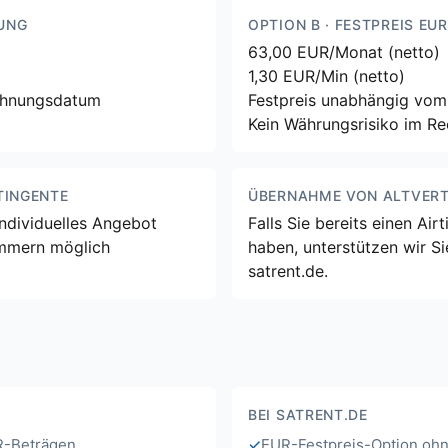
UNG
OPTION B · FESTPREIS EUR
63,00 EUR/Monat (netto)
1,30 EUR/Min (netto)
chnungsdatum
Festpreis unabhängig vom
Kein Währungsrisiko im 
INGENTE
ÜBERNAHME VON ALTVER
individuelles Angebot
Falls Sie bereits einen Ai
ummern möglich
haben, unterstützen wir S
satrent.de.
BEI SATRENT.DE
R-Beträgen
EUR-Festpreis-Option ohn