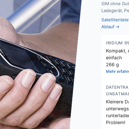
SIM ohne Gut
Ladegerät, P
Satellitentel
Ablauf →
IRIDIUM 9
Kompakt, 
einfach
266 g
Mehr erfah
DATENTRA
ONSATMAI
Kleinere 
unterwegs
runterlade
Problem!