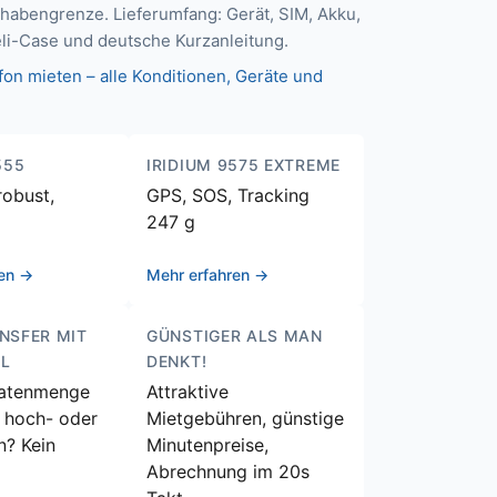
habengrenze. Lieferumfang: Gerät, SIM, Akku,
eli-Case und deutsche Kurzanleitung.
efon mieten – alle Konditionen, Geräte und
555
IRIDIUM 9575 EXTREME
robust,
GPS, SOS, Tracking
247 g
ren →
Mehr erfahren →
NSFER MIT
GÜNSTIGER ALS MAN
L
DENKT!
Datenmenge
Attraktive
 hoch- oder
Mietgebühren, günstige
n? Kein
Minutenpreise,
Abrechnung im 20s