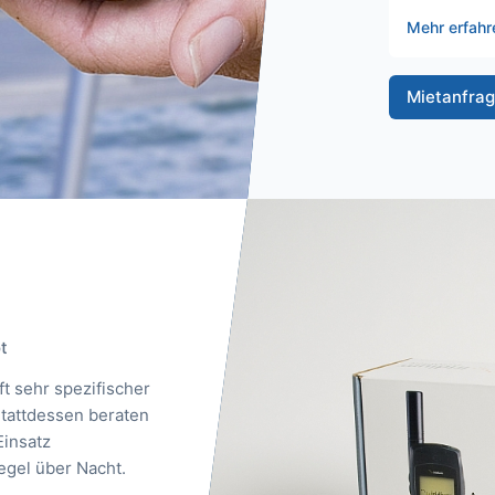
Mehr erfah
Mietanfrag
t
t sehr spezifischer
Stattdessen beraten
Einsatz
egel über Nacht.